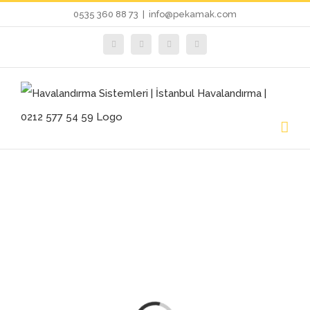
Skip
0535 360 88 73
|
info@pekamak.com
to
facebook
instagram
youtube
E-
posta
content