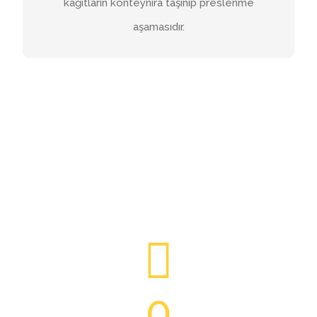
kağıtların konteynıra taşınıp preslenme
aşamasıdır.
0