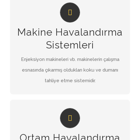
MAKINE HAVALANDIRMA SISTEMLERI
Enjeksiyon makineleri vb. makinelerin çalışma
Makine Havalandırma
esnasında çıkarmış oldukları koku ve dumanı
tahliye etme sistemidir.
Sistemleri
İNCELE
Enjeksiyon makineleri vb. makinelerin çalışma
esnasında çıkarmış oldukları koku ve dumanı
tahliye etme sistemidir.
ORTAM HAVALANDIRMA SISTEMLERI
Çalışma ortamındaki havanın taze hava verilerek
Ortam Havalandırma
bir yönden hava değişimi sağlanması işlemine