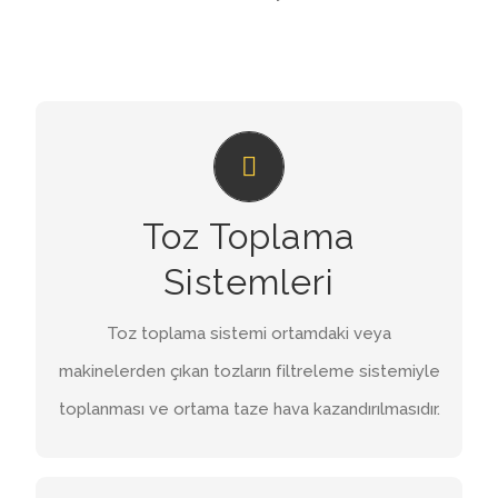
TOZ TOPLAMA SISTEMLERI
Toz toplama sistemi ortamdaki veya
Toz Toplama
makinelerden çıkan tozların filtreleme sistemiyle
toplanmasıdır.
Sistemleri
İNCELE
Toz toplama sistemi ortamdaki veya
makinelerden çıkan tozların filtreleme sistemiyle
toplanması ve ortama taze hava kazandırılmasıdır.