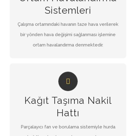
ortam havalandırma denmektedir.
Sistemleri
İNCELE
Çalışma ortamındaki havanın taze hava verilerek
bir yönden hava değişimi sağlanması işlemine
ortam havalandırma denmektedir.
KAĞIT TAŞIMA NAKIL HATTI
Parçalayıcı fan ve borulama sistemiyle atık
Kağıt Taşıma Nakil
kağıtların preslenme durumudur.
Hattı
İNCELE
Parçalayıcı fan ve borulama sistemiyle hurda