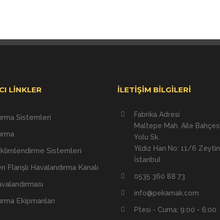
CI LINKLER
İLETIŞIM BILGILERI
Fabrika Adresi
ırma Sistemleri
Maltepe Mah. Aile Bahçesi
ırma
Yolu Sk.
Yıldız Han No: 11/6 Zeyti
İklimlendirme Sistemleri
İstanbul
n Flanşlı Havalandırma Kanalı
0535 360 88 73
valandırması
info@pekamak.com
ırma Ekipmanları
Ptesi - Cuma: 9:00 - 6:00