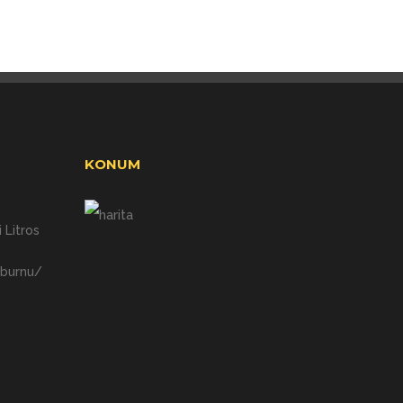
KONUM
 Litros
nburnu/