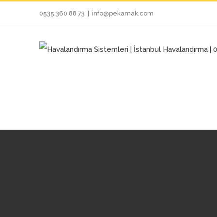
Skip
0535 360 88 73
|
info@pekamak.com
to
content