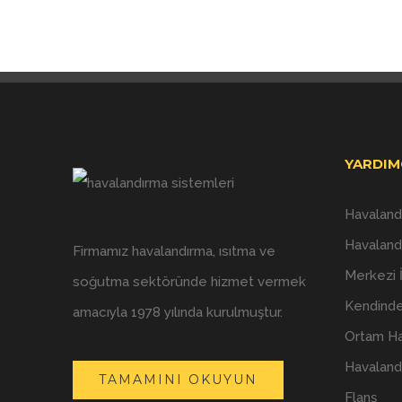
YARDIM
Havaland
Havaland
Firmamız havalandırma, ısıtma ve
Merkezi 
soğutma sektöründe hizmet vermek
Kendinde
amacıyla 1978 yılında kurulmuştur.
Ortam Ha
Havaland
TAMAMINI OKUYUN
Flanş