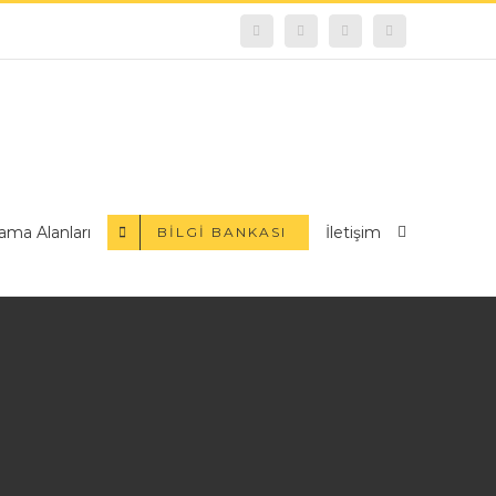
facebook
instagram
youtube
E-
posta
ama Alanları
İletişim
BILGI BANKASI