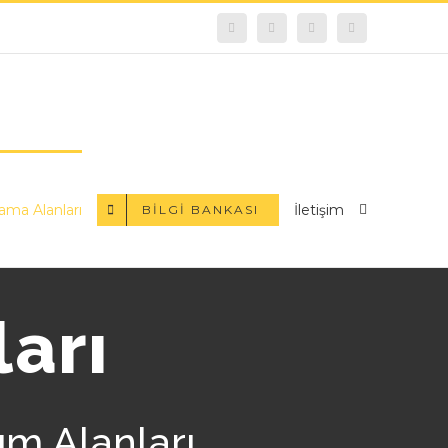
facebook
instagram
youtube
E-
posta
ama Alanları
İletişim
BILGI BANKASI
arı
ım Alanları