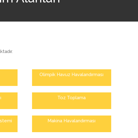
tadır.
Olimpik Havuz Havalandırması
ı
Toz Toplama
istemi
Makina Havalandırması