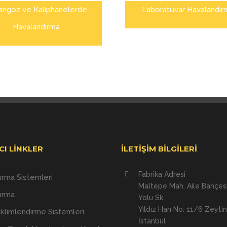
angoz ve Kaliphanelerde
Laboratuvar Havalandır
Havalandırma
CI LINKLER
İLETIŞIM BILGILERI
Fabrika Adresi
ırma Sistemleri
Maltepe Mah. Aile Bahçesi
ırma
Yolu Sk.
Yıldız Han No: 11/6 Zeyti
İklimlendirme Sistemleri
İstanbul