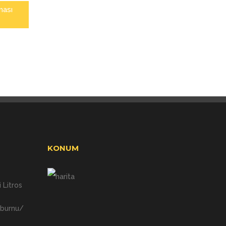
ması
KONUM
 Litros
nburnu/