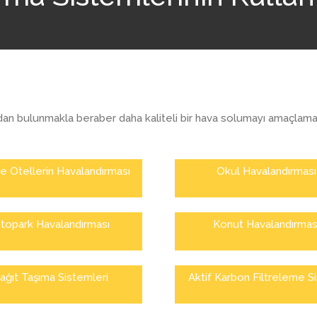
dan bulunmakla beraber daha kaliteli bir hava solumayı amaçlamak
ve Otellerin Havalandırması
Okul Havalandırması
topark Havalandırması
Konut Havalandırmas
ağıt Taşıma Sistemleri
Aktif Karbon Filtreleme S