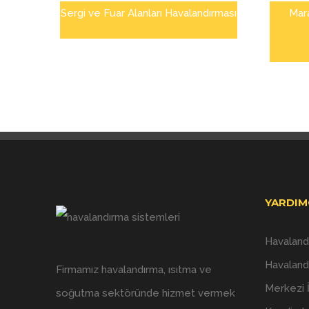
Sergi ve Fuar Alanları Havalandırması
Mar
YARDIM
Havaland
Havaland
Firmamız havalandırma, ısıtma ve
Merkezi 
soğutma sektöründe hizmet vermek