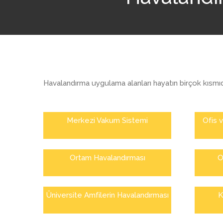
Havalandırma uygulama alanları hayatın birçok kısmı
Merkezi Vakum Sistemi
Ofis 
Ortam Havalandırması
O
Üniversite Amfilerin Havalandırması
K